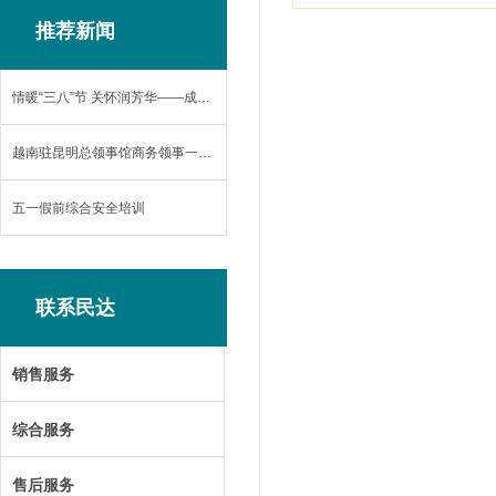
推荐新闻
情暖“三八”节 关怀润芳华——成都民达电力设备有限公司开展妇女节慰问活动
越南驻昆明总领事馆商务领事一行莅临民达参观考察
五一假前综合安全培训
联系民达
销售服务
综合服务
售后服务