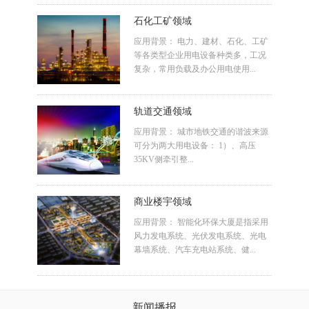
石化工矿领域
应用背景： 电力、建材、石化、工矿
等各类型企业用电设备种类多，工况
复杂，常用负载及办公用电使用...
轨道交通领域
应用背景： 城市地铁交通的谐波来源
可分为两大用电设备： 1）、高压
35KV侧牵引整...
商业楼宇领域
应用背景： 智能化环保大厦是指采用
风力发电系统、光伏发电系统、光电
幕墙系统、汽车充电站系统、健...
新闻播报