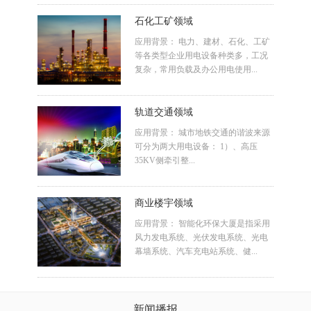
石化工矿领域
应用背景： 电力、建材、石化、工矿
等各类型企业用电设备种类多，工况
复杂，常用负载及办公用电使用...
轨道交通领域
应用背景： 城市地铁交通的谐波来源
可分为两大用电设备： 1）、高压
35KV侧牵引整...
商业楼宇领域
应用背景： 智能化环保大厦是指采用
风力发电系统、光伏发电系统、光电
幕墙系统、汽车充电站系统、健...
新闻播报